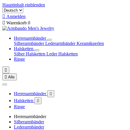
Hauptinhalt einblenden

Anmelden

Warenkorb
0
Herrenarmbänder
Silberarmbänder
Lederarmbänder
Keramikperlen
Halsketten
Silber Halsketten
Leder Halsketten
Ringe


Alle
Herrenarmbänder

Halsketten

Ringe
Herrenarmbänder
Silberarmbänder
Lederarmbänder