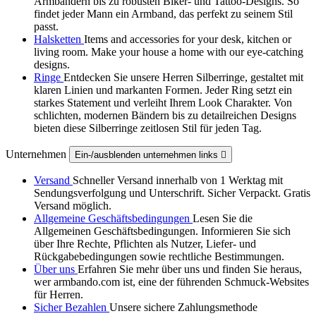
Armbändern bis zu robusten Biker‑ und Tattoo‑Designs. So
findet jeder Mann ein Armband, das perfekt zu seinem Stil
passt.
Halsketten
Items and accessories for your desk, kitchen or
living room. Make your house a home with our eye-catching
designs.
Ringe
Entdecken Sie unsere Herren Silberringe, gestaltet mit
klaren Linien und markanten Formen. Jeder Ring setzt ein
starkes Statement und verleiht Ihrem Look Charakter. Von
schlichten, modernen Bändern bis zu detailreichen Designs
bieten diese Silberringe zeitlosen Stil für jeden Tag.
Unternehmen
Ein-/ausblenden unternehmen links

Versand
Schneller Versand innerhalb von 1 Werktag mit
Sendungsverfolgung und Unterschrift. Sicher Verpackt. Gratis
Versand möglich.
Allgemeine Geschäftsbedingungen
Lesen Sie die
Allgemeinen Geschäftsbedingungen. Informieren Sie sich
über Ihre Rechte, Pflichten als Nutzer, Liefer- und
Rückgabebedingungen sowie rechtliche Bestimmungen.
Über uns
Erfahren Sie mehr über uns und finden Sie heraus,
wer armbando.com ist, eine der führenden Schmuck-Websites
für Herren.
Sicher Bezahlen
Unsere sichere Zahlungsmethode