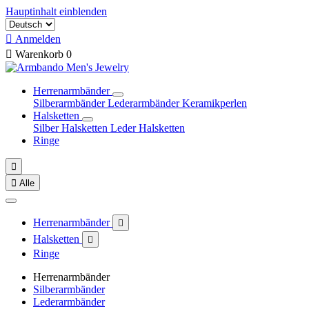
Hauptinhalt einblenden

Anmelden

Warenkorb
0
Herrenarmbänder
Silberarmbänder
Lederarmbänder
Keramikperlen
Halsketten
Silber Halsketten
Leder Halsketten
Ringe


Alle
Herrenarmbänder

Halsketten

Ringe
Herrenarmbänder
Silberarmbänder
Lederarmbänder