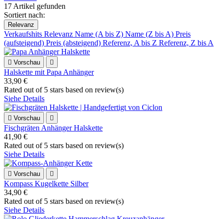
17 Artikel gefunden
Sortiert nach:
Relevanz
Verkaufshits
Relevanz
Name (A bis Z)
Name (Z bis A)
Preis
(aufsteigend)
Preis (absteigend)
Referenz, A bis Z
Referenz, Z bis A

Vorschau

Halskette mit Papa Anhänger
33,90 €
Rated
out of 5 stars based on
review(s)
Siehe Details

Vorschau

Fischgräten Anhänger Halskette
41,90 €
Rated
out of 5 stars based on
review(s)
Siehe Details

Vorschau

Kompass Kugelkette Silber
34,90 €
Rated
out of 5 stars based on
review(s)
Siehe Details