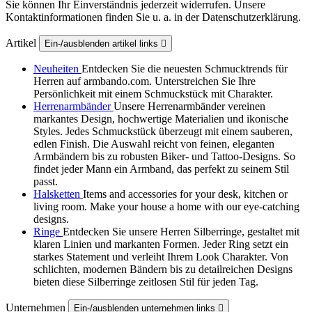
Sie können Ihr Einverständnis jederzeit widerrufen. Unsere
Kontaktinformationen finden Sie u. a. in der Datenschutzerklärung.
Artikel
Ein-/ausblenden artikel links

Neuheiten
Entdecken Sie die neuesten Schmucktrends für
Herren auf armbando.com. Unterstreichen Sie Ihre
Persönlichkeit mit einem Schmuckstück mit Charakter.
Herrenarmbänder
Unsere Herrenarmbänder vereinen
markantes Design, hochwertige Materialien und ikonische
Styles. Jedes Schmuckstück überzeugt mit einem sauberen,
edlen Finish. Die Auswahl reicht von feinen, eleganten
Armbändern bis zu robusten Biker‑ und Tattoo‑Designs. So
findet jeder Mann ein Armband, das perfekt zu seinem Stil
passt.
Halsketten
Items and accessories for your desk, kitchen or
living room. Make your house a home with our eye-catching
designs.
Ringe
Entdecken Sie unsere Herren Silberringe, gestaltet mit
klaren Linien und markanten Formen. Jeder Ring setzt ein
starkes Statement und verleiht Ihrem Look Charakter. Von
schlichten, modernen Bändern bis zu detailreichen Designs
bieten diese Silberringe zeitlosen Stil für jeden Tag.
Unternehmen
Ein-/ausblenden unternehmen links
