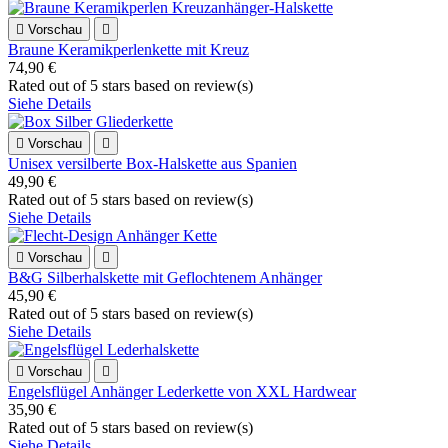

Vorschau

Braune Keramikperlenkette mit Kreuz
74,90 €
Rated
out of 5 stars based on
review(s)
Siehe Details

Vorschau

Unisex versilberte Box-Halskette aus Spanien
49,90 €
Rated
out of 5 stars based on
review(s)
Siehe Details

Vorschau

B&G Silberhalskette mit Geflochtenem Anhänger
45,90 €
Rated
out of 5 stars based on
review(s)
Siehe Details

Vorschau

Engelsflügel Anhänger Lederkette von XXL Hardwear
35,90 €
Rated
out of 5 stars based on
review(s)
Siehe Details