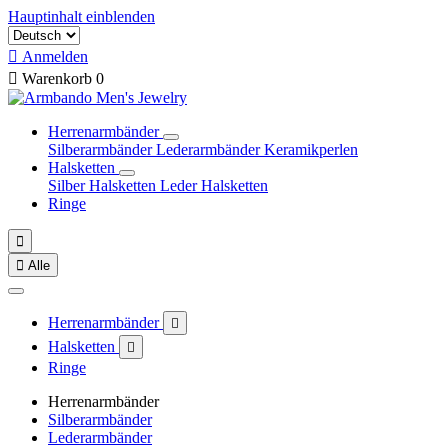
Hauptinhalt einblenden

Anmelden

Warenkorb
0
Herrenarmbänder
Silberarmbänder
Lederarmbänder
Keramikperlen
Halsketten
Silber Halsketten
Leder Halsketten
Ringe


Alle
Herrenarmbänder

Halsketten

Ringe
Herrenarmbänder
Silberarmbänder
Lederarmbänder