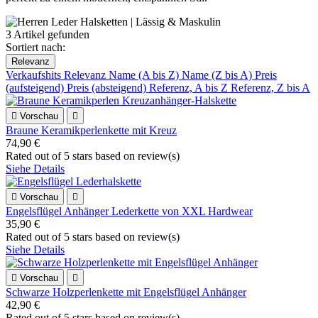
3 Artikel gefunden
Sortiert nach:
Relevanz
Verkaufshits
Relevanz
Name (A bis Z)
Name (Z bis A)
Preis
(aufsteigend)
Preis (absteigend)
Referenz, A bis Z
Referenz, Z bis A

Vorschau

Braune Keramikperlenkette mit Kreuz
74,90 €
Rated
out of 5 stars based on
review(s)
Siehe Details

Vorschau

Engelsflügel Anhänger Lederkette von XXL Hardwear
35,90 €
Rated
out of 5 stars based on
review(s)
Siehe Details

Vorschau

Schwarze Holzperlenkette mit Engelsflügel Anhänger
42,90 €
Rated
out of 5 stars based on
review(s)