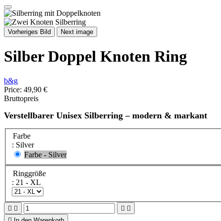
Vorheriges Bild
Next image
Silber Doppel Knoten Ring
b&g
Price:
49,90 €
Bruttopreis
Verstellbarer Unisex Silberring – modern & markant
Farbe
: Silver
Farbe - Silver
Ringgröße
: 21 - XL





In den Warenkorb