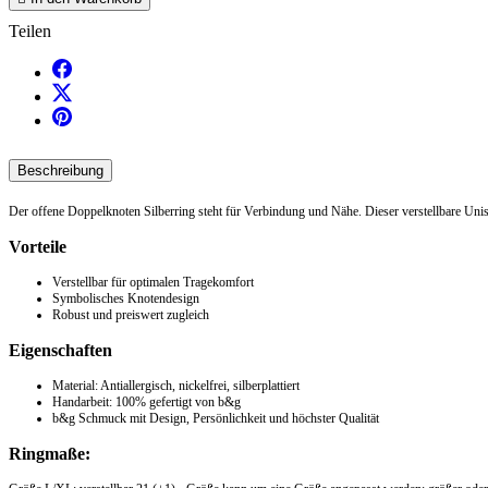
Teilen
Beschreibung
Der offene Doppelknoten Silberring steht für Verbindung und Nähe. Dieser verstellbare Unise
Vorteile
Verstellbar für optimalen Tragekomfort
Symbolisches Knotendesign
Robust und preiswert zugleich
Eigenschaften
Material: Antiallergisch, nickelfrei, silberplattiert
Handarbeit: 100% gefertigt von b&g
b&g Schmuck mit Design, Persönlichkeit und höchster Qualität
Ringmaße: