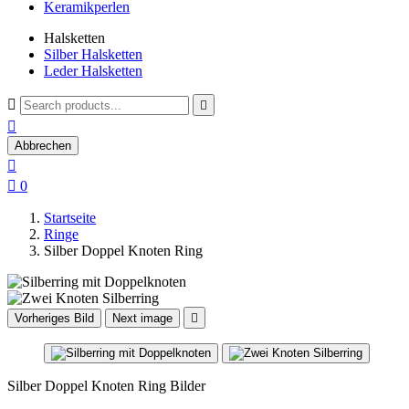
Keramikperlen
Halsketten
Silber Halsketten
Leder Halsketten



Abbrechen


0
Startseite
Ringe
Silber Doppel Knoten Ring
Vorheriges Bild
Next image

Silber Doppel Knoten Ring Bilder