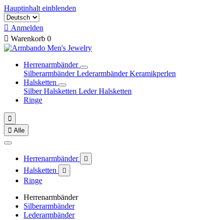
Hauptinhalt einblenden

Anmelden

Warenkorb
0
Herrenarmbänder
Silberarmbänder
Lederarmbänder
Keramikperlen
Halsketten
Silber Halsketten
Leder Halsketten
Ringe


Alle
Herrenarmbänder

Halsketten

Ringe
Herrenarmbänder
Silberarmbänder
Lederarmbänder