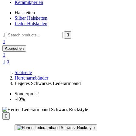
Keramikperlen
Halsketten
Silber Halsketten
Leder Halsketten



Abbrechen


0
Startseite
Herrenarmbänder
Legeres Schwarzes Lederarmband
Sonderpreis!
-40%
