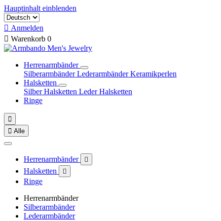
Hauptinhalt einblenden

Anmelden

Warenkorb
0
Herrenarmbänder
Silberarmbänder
Lederarmbänder
Keramikperlen
Halsketten
Silber Halsketten
Leder Halsketten
Ringe


Alle
Herrenarmbänder

Halsketten

Ringe
Herrenarmbänder
Silberarmbänder
Lederarmbänder