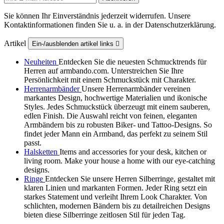
Sie können Ihr Einverständnis jederzeit widerrufen. Unsere
Kontaktinformationen finden Sie u. a. in der Datenschutzerklärung.
Artikel
Ein-/ausblenden artikel links

Neuheiten
Entdecken Sie die neuesten Schmucktrends für
Herren auf armbando.com. Unterstreichen Sie Ihre
Persönlichkeit mit einem Schmuckstück mit Charakter.
Herrenarmbänder
Unsere Herrenarmbänder vereinen
markantes Design, hochwertige Materialien und ikonische
Styles. Jedes Schmuckstück überzeugt mit einem sauberen,
edlen Finish. Die Auswahl reicht von feinen, eleganten
Armbändern bis zu robusten Biker‑ und Tattoo‑Designs. So
findet jeder Mann ein Armband, das perfekt zu seinem Stil
passt.
Halsketten
Items and accessories for your desk, kitchen or
living room. Make your house a home with our eye-catching
designs.
Ringe
Entdecken Sie unsere Herren Silberringe, gestaltet mit
klaren Linien und markanten Formen. Jeder Ring setzt ein
starkes Statement und verleiht Ihrem Look Charakter. Von
schlichten, modernen Bändern bis zu detailreichen Designs
bieten diese Silberringe zeitlosen Stil für jeden Tag.