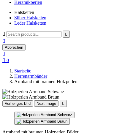
Keramikperlen
Halsketten
Silber Halsketten
Leder Halsketten



Abbrechen


0
Startseite
Herrenarmbänder
Armband mit braunen Holzperlen
Vorheriges Bild
Next image

Armband mit braunen Holzperlen Bilder