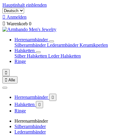
Hauptinhalt einblenden

Anmelden

Warenkorb
0
Herrenarmbänder
Silberarmbänder
Lederarmbänder
Keramikperlen
Halsketten
Silber Halsketten
Leder Halsketten
Ringe


Alle
Herrenarmbänder

Halsketten

Ringe
Herrenarmbänder
Silberarmbänder
Lederarmbänder