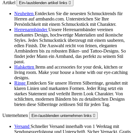
Artikel
Ein-/ausblenden artikel links

Neuheiten
Entdecken Sie die neuesten Schmucktrends für
Herren auf armbando.com. Unterstreichen Sie Ihre
Persönlichkeit mit einem Schmuckstück mit Charakter.
Herrenarmbänder
Unsere Herrenarmbänder vereinen
markantes Design, hochwertige Materialien und ikonische
Styles. Jedes Schmuckstück überzeugt mit einem sauberen,
edlen Finish. Die Auswahl reicht von feinen, eleganten
Armbändern bis zu robusten Biker‑ und Tattoo‑Designs. So
findet jeder Mann ein Armband, das perfekt zu seinem Stil
passt.
Halsketten
Items and accessories for your desk, kitchen or
living room. Make your house a home with our eye-catching
designs.
Ringe
Entdecken Sie unsere Herren Silberringe, gestaltet mit
klaren Linien und markanten Formen. Jeder Ring setzt ein
starkes Statement und verleiht Ihrem Look Charakter. Von
schlichten, modernen Bändern bis zu detailreichen Designs
bieten diese Silberringe zeitlosen Stil für jeden Tag.
Unternehmen
Ein-/ausblenden unternehmen links

Versand
Schneller Versand innerhalb von 1 Werktag mit
Sendungsverfolgung und Unterschrift. Sicher Verpackt. Gratis