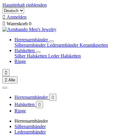
Hauptinhalt einblenden

Anmelden

Warenkorb
0
Herrenarmbänder
Silberarmbänder
Lederarmbänder
Keramikperlen
Halsketten
Silber Halsketten
Leder Halsketten
Ringe


Alle
Herrenarmbänder

Halsketten

Ringe
Herrenarmbänder
Silberarmbänder
Lederarmbänder