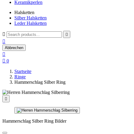
Keramikperlen
Halsketten
Silber Halsketten
Leder Halsketten



Abbrechen


0
Startseite
Ringe
Hammerschlag Silber Ring

Hammerschlag Silber Ring Bilder