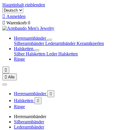
Hauptinhalt einblenden

Anmelden

Warenkorb
0
Herrenarmbänder
Silberarmbänder
Lederarmbänder
Keramikperlen
Halsketten
Silber Halsketten
Leder Halsketten
Ringe


Alle
Herrenarmbänder

Halsketten

Ringe
Herrenarmbänder
Silberarmbänder
Lederarmbänder