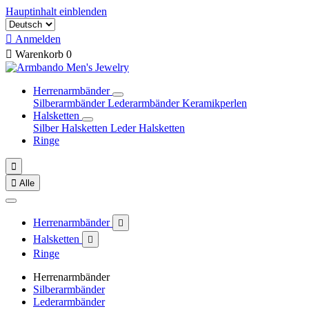
Hauptinhalt einblenden

Anmelden

Warenkorb
0
Herrenarmbänder
Silberarmbänder
Lederarmbänder
Keramikperlen
Halsketten
Silber Halsketten
Leder Halsketten
Ringe


Alle
Herrenarmbänder

Halsketten

Ringe
Herrenarmbänder
Silberarmbänder
Lederarmbänder