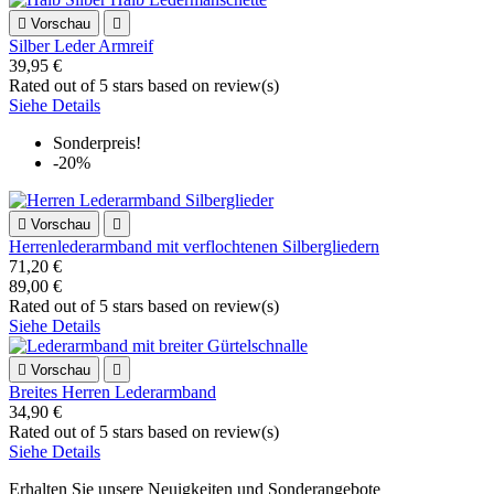

Vorschau

Silber Leder Armreif
39,95 €
Rated
out of 5 stars based on
review(s)
Siehe Details
Sonderpreis!
-20%

Vorschau

Herrenlederarmband mit verflochtenen Silbergliedern
71,20 €
89,00 €
Rated
out of 5 stars based on
review(s)
Siehe Details

Vorschau

Breites Herren Lederarmband
34,90 €
Rated
out of 5 stars based on
review(s)
Siehe Details
Erhalten Sie unsere Neuigkeiten und Sonderangebote