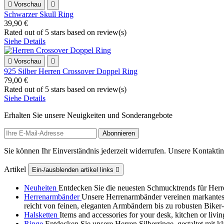

Vorschau

Schwarzer Skull Ring
39,90 €
Rated
out of 5 stars based on
review(s)
Siehe Details

Vorschau

925 Silber Herren Crossover Doppel Ring
79,00 €
Rated
out of 5 stars based on
review(s)
Siehe Details
Erhalten Sie unsere Neuigkeiten und Sonderangebote
Sie können Ihr Einverständnis jederzeit widerrufen. Unsere Kontaktin
Artikel
Ein-/ausblenden artikel links

Neuheiten
Entdecken Sie die neuesten Schmucktrends für Herr
Herrenarmbänder
Unsere Herrenarmbänder vereinen markantes 
reicht von feinen, eleganten Armbändern bis zu robusten Biker‑
Halsketten
Items and accessories for your desk, kitchen or liv
Ringe
Entdecken Sie unsere Herren Silberringe, gestaltet mit 