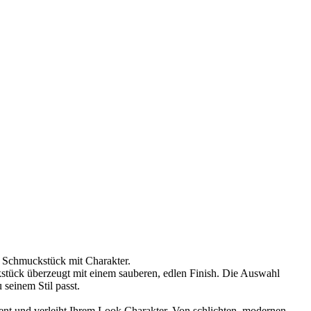
m Schmuckstück mit Charakter.
stück überzeugt mit einem sauberen, edlen Finish. Die Auswahl
seinem Stil passt.
ment und verleiht Ihrem Look Charakter. Von schlichten, modernen