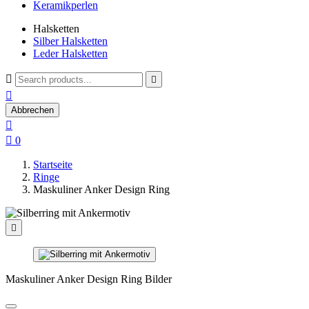
Keramikperlen
Halsketten
Silber Halsketten
Leder Halsketten



Abbrechen


0
Startseite
Ringe
Maskuliner Anker Design Ring

Maskuliner Anker Design Ring Bilder