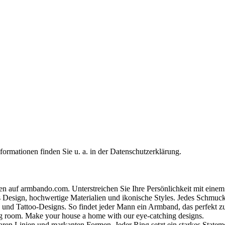
formationen finden Sie u. a. in der Datenschutzerklärung.
en auf armbando.com. Unterstreichen Sie Ihre Persönlichkeit mit eine
Design, hochwertige Materialien und ikonische Styles. Jedes Schmuck
 und Tattoo‑Designs. So findet jeder Mann ein Armband, das perfekt zu 
ing room. Make your house a home with our eye-catching designs.
klaren Linien und markanten Formen. Jeder Ring setzt ein starkes State