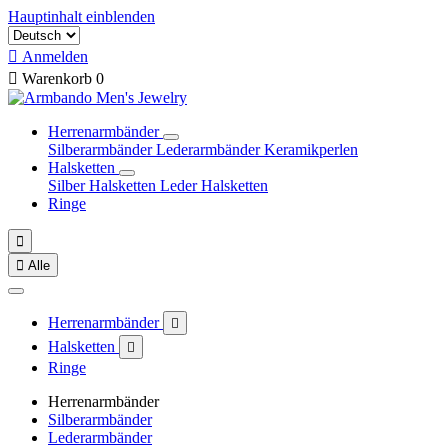
Hauptinhalt einblenden

Anmelden

Warenkorb
0
Herrenarmbänder
Silberarmbänder
Lederarmbänder
Keramikperlen
Halsketten
Silber Halsketten
Leder Halsketten
Ringe


Alle
Herrenarmbänder

Halsketten

Ringe
Herrenarmbänder
Silberarmbänder
Lederarmbänder