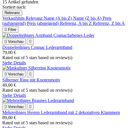
15 Artikel gefunden
Sortiert nach:
Relevanz
Verkaufshits
Relevanz
Name (A bis Z)
Name (Z bis A)
Preis
(aufsteigend)
Preis (absteigend)
Referenz, A bis Z
Referenz, Z bis A

Filter

Vorschau

Doppelreihiges Cognac Lederarmband
79,00 €
Rated
out of 5 stars based on
review(s)
Siehe Details

Vorschau

Silberner Ring mit Knotenmotiv
49,00 €
Rated
out of 5 stars based on
review(s)
Siehe Details

Vorschau

Mehrreihiges Herren Lederarmband mit 2 dekorativen Klammern
89,00 €
Rated
out of 5 stars based on
review(s)
Siehe Details