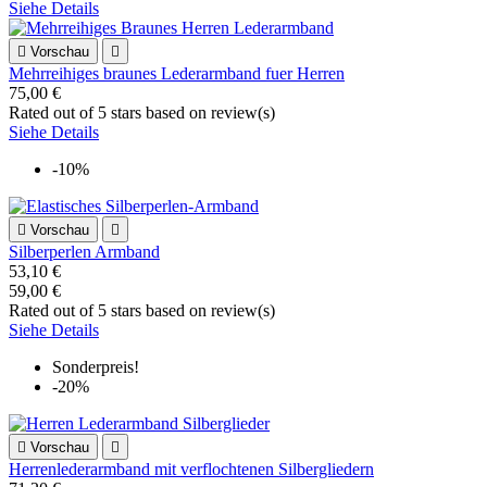
Siehe Details

Vorschau

Mehrreihiges braunes Lederarmband fuer Herren
75,00 €
Rated
out of 5 stars based on
review(s)
Siehe Details
-10%

Vorschau

Silberperlen Armband
53,10 €
59,00 €
Rated
out of 5 stars based on
review(s)
Siehe Details
Sonderpreis!
-20%

Vorschau

Herrenlederarmband mit verflochtenen Silbergliedern