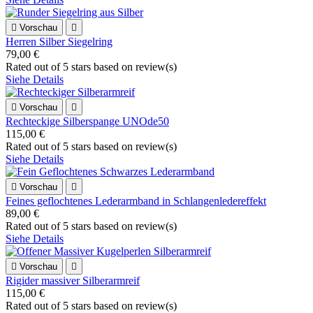

Vorschau

Herren Silber Siegelring
79,00 €
Rated
out of 5 stars based on
review(s)
Siehe Details

Vorschau

Rechteckige Silberspange UNOde50
115,00 €
Rated
out of 5 stars based on
review(s)
Siehe Details

Vorschau

Feines geflochtenes Lederarmband in Schlangenledereffekt
89,00 €
Rated
out of 5 stars based on
review(s)
Siehe Details

Vorschau

Rigider massiver Silberarmreif
115,00 €
Rated
out of 5 stars based on
review(s)