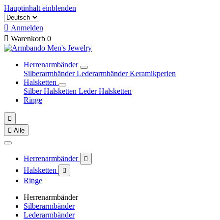
Hauptinhalt einblenden

Anmelden

Warenkorb
0
Herrenarmbänder
Silberarmbänder
Lederarmbänder
Keramikperlen
Halsketten
Silber Halsketten
Leder Halsketten
Ringe


Alle
Herrenarmbänder

Halsketten

Ringe
Herrenarmbänder
Silberarmbänder
Lederarmbänder