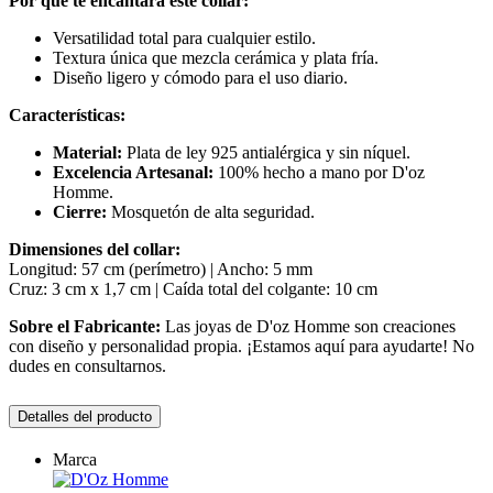
*
Campos requeridos
Cancelar
Enviar
Reseña enviada
Su comentario ha sido añadido y estará disponible una vez sea
aprobado por un moderador.
OK
Su reseña no pudo ser enviada
OK
4 productos más en la misma categoría

Vista rápida

Collar Cadena Foxtail Plata 50cm
79,90 €
Valorado
de 5 estrellas basado en
reseña(s)
Ver más detalles