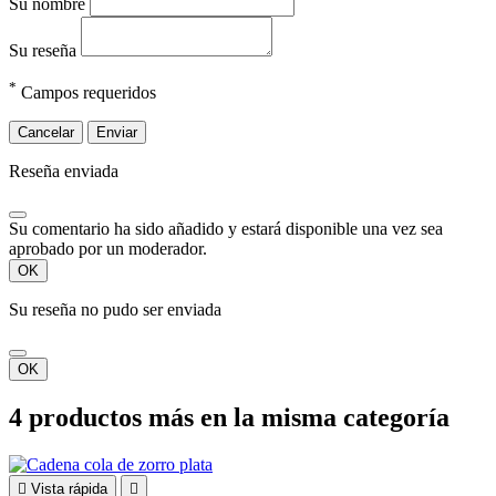
Envío
Envío rápido en 1 día laborable con seguimiento y
firma. Recibe tus joyas en un embalaje seguro protegido.
Envío gratis disponible.
Términos y condiciones
Lea los términos y condiciones de
nuestra tienda en línea. Infórmese sobre sus derechos,
responsabilidades como usuario, envíos y devoluciones, y la
normativa legal.
Sobre nosotros
Descubre más sobre nosotros y conoce quién
es armbando.com, uno de los mejores sitios web de joyería
para hombres.
Pago seguro
Nuestra forma de pago segura
Política de Devolución
Devolución disponible en 14 días.
Producto sin usar y con su embalaje original. Envío con
seguimiento obligatorio para un reembolso rápido y seguro.
Su cuenta
Mostrar/ocultar enlaces de tu cuenta

Seguimiento del pedido
Iniciar sesión
Crear una cuenta
Contacte con nosotros