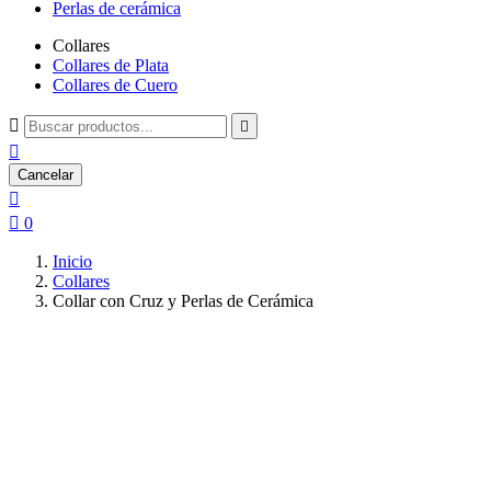
Perlas de cerámica
Collares
Collares de Plata
Collares de Cuero



Cancelar


0
Inicio
Collares
Collar con Cruz y Perlas de Cerámica
Anterior imagen
Siguiente imagen

Collar con Cruz y Perlas de Cerámica Imágenes