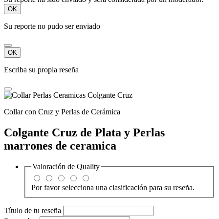
nuestra información de contacto en el aviso legal.
Productos
Mostrar/ocultar enlaces de productos

Novedades
Encuentra las últimas tendencias en joyería
masculina en armbando.com. Luce una joya que refleje tu
personalidad y carácter.
Pulseras para hombre
Nuestra colección de pulseras para
hombre combina diseños audaces, materiales premium y un
estilo icónico. Cada pieza ofrece un acabado limpio y
elegante. Encontrarás desde pulseras finas y clásicas hasta
modelos más atrevidos inspirados en el mundo biker y
tatuador. Así, cada hombre puede elegir la pulsera que mejor
refleja su estilo.
Collares
Items and accessories for your desk, kitchen or living
room. Make your house a home with our eye-catching
designs.
Anillos
Descubre nuestra colección de anillos de plata para
hombre, creados con líneas modernas y diseños potentes.
Cada anillo aporta carácter y seguridad a tu estilo diario.
Desde bandas minimalistas hasta piezas con grabados, estos
anillos de plata ofrecen un look atemporal y masculino.
Nuestra empresa
Mostrar/ocultar enlaces de nuestra empresa
