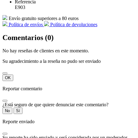

Vista rápida

Collar Colgante Herradura
32,90 €
Valorado
de 5 estrellas basado en
reseña(s)
Ver más detalles

Vista rápida

Collar Trenzado Tipo Cadena Serpiente
47,90 €
Valorado
de 5 estrellas basado en
reseña(s)
Ver más detalles

Vista rápida

Collar con cuentas negras de madera y plata
42,90 €
Valorado
de 5 estrellas basado en
reseña(s)
Ver más detalles
Infórmese de nuestras últimas noticias y ofertas especiales
Puede darse de baja en cualquier momento. Para ello, consulte