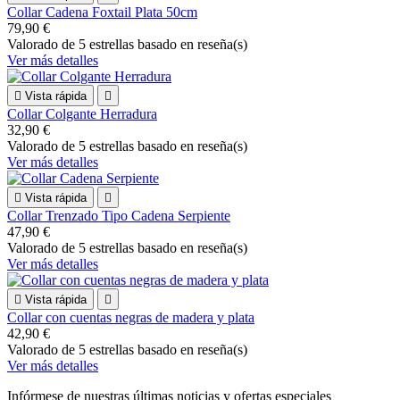
Asunto
Dirección de correo electrónico
Mensaje
Enviar tu mensaje
© 2026 - Software Ecommerce desarrollado por PrestaShop™
Cargando...
Volver arriba