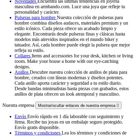
Novedades
Encuentra las últimas tendencias en joyería
masculina en armbando.com. Luce una joya que refleje tu
personalidad y carácter.
Pulseras para hombre
Nuestra colección de pulseras para
hombre combina diseños audaces, materiales premium y un
estilo icónico. Cada pieza ofrece un acabado limpio y
elegante. Encontrarás desde pulseras finas y clásicas hasta
modelos más atrevidos inspirados en el mundo biker y
tatuador. Así, cada hombre puede elegir la pulsera que mejor
refleja su estilo.
Collares
Items and accessories for your desk, kitchen or living
room. Make your house a home with our eye-catching
designs.
Anillos
Descubre nuestra colección de anillos de plata para
hombre, creados con líneas modernas y diseños potentes.
Cada anillo aporta carácter y seguridad a tu estilo diario.
Desde bandas minimalistas hasta piezas con grabados, estos
anillos de plata ofrecen un look atemporal y masculino.
Nuestra empresa
Mostrar/ocultar enlaces de nuestra empresa

Envío
Envío rápido en 1 día laborable con seguimiento y
firma. Recibe tus joyas en un embalaje seguro protegido.
Envío gratis disponible.
Términos y condiciones
Lea los términos y condiciones de