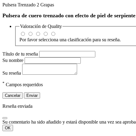
Pulsera Trenzado 2 Grapas
Pulsera de cuero trenzado con efecto de piel de serpien
Valoración de
Quality
Por favor selecciona una clasificación para su reseña.
Título de tu reseña
Su nombre
Su reseña
*
Campos requeridos
Cancelar
Enviar
Reseña enviada
Su comentario ha sido añadido y estará disponible una vez sea aprob
OK