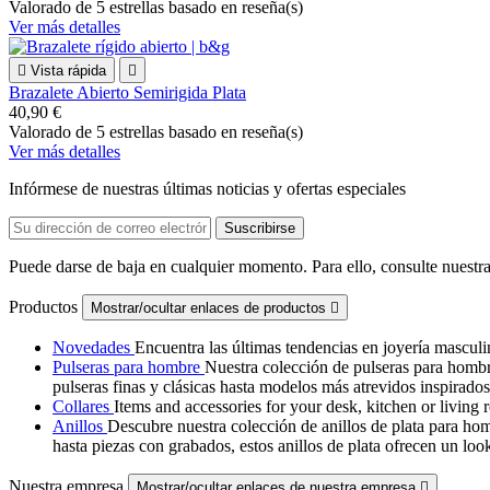
Valorado
de 5 estrellas basado en
reseña(s)
Ver más detalles

Vista rápida

Brazalete Abierto Semirigida Plata
40,90 €
Valorado
de 5 estrellas basado en
reseña(s)
Ver más detalles
Infórmese de nuestras últimas noticias y ofertas especiales
Puede darse de baja en cualquier momento. Para ello, consulte nuestra
Productos
Mostrar/ocultar enlaces de productos

Novedades
Encuentra las últimas tendencias en joyería masculi
Pulseras para hombre
Nuestra colección de pulseras para hombr
pulseras finas y clásicas hasta modelos más atrevidos inspirados
Collares
Items and accessories for your desk, kitchen or livin
Anillos
Descubre nuestra colección de anillos de plata para hom
hasta piezas con grabados, estos anillos de plata ofrecen un lo
Nuestra empresa
Mostrar/ocultar enlaces de nuestra empresa
