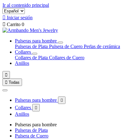
Ir al contenido principal

Iniciar sesión

Carrito
0
Pulseras para hombre
Pulseras de Plata
Pulsera de Cuero
Perlas de cerámica
Collares
Collares de Plata
Collares de Cuero
Anillos


Todas
Pulseras para hombre

Collares

Anillos
Pulseras para hombre
Pulseras de Plata
Pulsera de Cuero