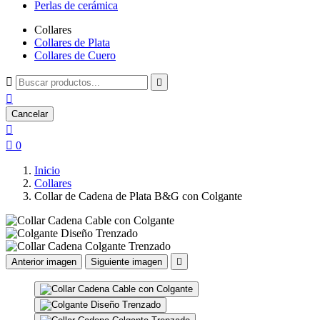
Perlas de cerámica
Collares
Collares de Plata
Collares de Cuero



Cancelar


0
Inicio
Collares
Collar de Cadena de Plata B&G con Colgante
Anterior imagen
Siguiente imagen
