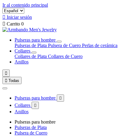
Ir al contenido principal

Iniciar sesión

Carrito
0
Pulseras para hombre
Pulseras de Plata
Pulsera de Cuero
Perlas de cerámica
Collares
Collares de Plata
Collares de Cuero
Anillos


Todas
Pulseras para hombre

Collares

Anillos
Pulseras para hombre
Pulseras de Plata
Pulsera de Cuero