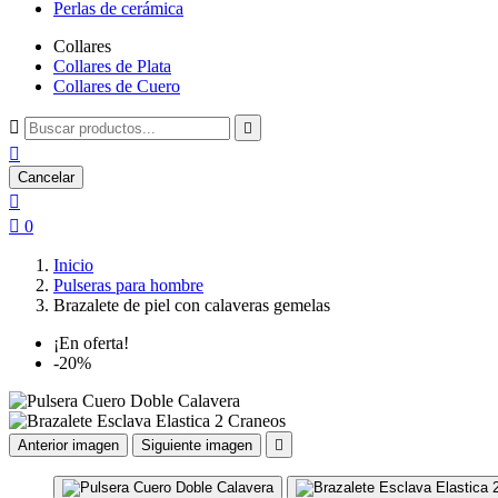
Perlas de cerámica
Collares
Collares de Plata
Collares de Cuero



Cancelar


0
Inicio
Pulseras para hombre
Brazalete de piel con calaveras gemelas
¡En oferta!
-20%
Anterior imagen
Siguiente imagen
