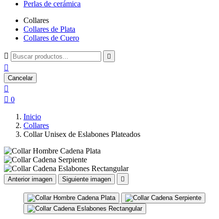
Perlas de cerámica
Collares
Collares de Plata
Collares de Cuero



Cancelar


0
Inicio
Collares
Collar Unisex de Eslabones Plateados
Anterior imagen
Siguiente imagen
