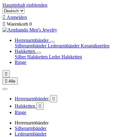
Hauptinhalt einblenden

Anmelden

Warenkorb
0
Herrenarmbänder
Silberarmbänder
Lederarmbänder
Keramikperlen
Halsketten
Silber Halsketten
Leder Halsketten
Ringe


Alle
Herrenarmbänder

Halsketten

Ringe
Herrenarmbänder
Silberarmbänder
Lederarmbänder