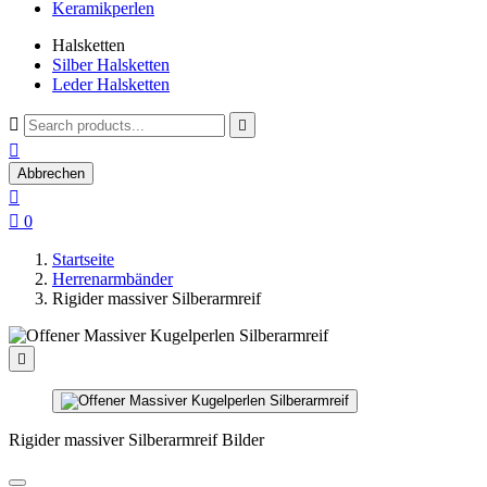
Keramikperlen
Halsketten
Silber Halsketten
Leder Halsketten



Abbrechen


0
Startseite
Herrenarmbänder
Rigider massiver Silberarmreif

Rigider massiver Silberarmreif Bilder