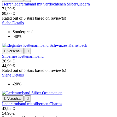
Herrenlederarmband mit verflochtenen Silbergliedern
71,20 €
89,00 €
Rated
out of 5 stars based on
review(s)
Siehe Details
Sonderpreis!
-40%

Vorschau

Silbernes Kettenarmband
26,94 €
44,90 €
Rated
out of 5 stars based on
review(s)
Siehe Details
-20%

Vorschau

Lederarmband mit silbernen Charms
43,92 €
54,90 €