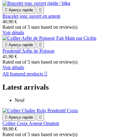

Aperçu rapide

Bracelet jonc ouvert en argent
40,90 €
Rated
out of 5 stars based on
review(s)
Voir détails

Aperçu rapide

Pendentif Arête de Poisson
41,90 €
Rated
out of 5 stars based on
review(s)
Voir détails
All featured products

Latest arrivals
Neuf

Aperçu rapide

Collier Croix Argent Opulent
99,90 €
Rated
out of 5 stars based on
review(s)