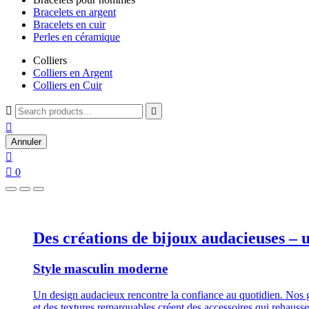
Bracelets en argent
Bracelets en cuir
Perles en céramique
Colliers
Colliers en Argent
Colliers en Cuir



Annuler


0
Des créations de bijoux audacieuses – u
Style masculin moderne
Un design audacieux rencontre la confiance au quotidien. Nos g
et des textures remarquables créent des accessoires qui rehaussen