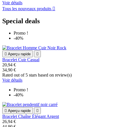
Voir détails
Tous les nouveaux produits

Special deals
Promo !
-40%

Aperçu rapide

Bracelet Cuir Casual
20,94 €
34,90 €
Rated
out of 5 stars based on
review(s)
Voir détails
Promo !
-40%

Aperçu rapide

Bracelet Chaîne Élégant Argent
26,94 €
44,90 €