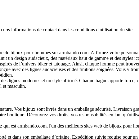
os informations de contact dans les conditions d'utilisation du site.
re de bijoux pour hommes sur armbando.com. Affirmez votre personnalité
unit un design audacieux, des matériaux haut de gamme et des styles ico
nspirés de l’univers biker et tatouage. Ainsi, chaque homme peut trouver
çue avec des lignes audacieuses et des finitions soignées. Vous y trouve
tidien.
s lignes modernes et un style affirmé. Chaque bague apporte force, ca
l et masculin.
nature. Vos bijoux sont livrés dans un emballage sécurisé. Livraison gra
otre boutique. Découvrez vos droits, vos responsabilités en tant qu'utilisa
 qui est armbando.com, l'un des meilleurs sites web de bijoux pour h
orté et dans son emballage d’origine. Expédition suivie requise pour un