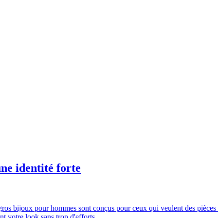
ne identité forte
ros bijoux pour hommes sont conçus pour ceux qui veulent des pièces qu
t votre look sans trop d'efforts.