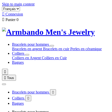
Skip to main content

Connexion

Panier
0
Bracelets pour hommes
Bracelets en argent
Bracelets en cuir
Perles en céramique
Colliers
Colliers en Argent
Colliers en Cuir
Bagues


Tous
Bracelets pour hommes

Colliers

Bagues
Bracelets pour hommes