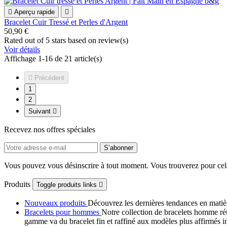

Aperçu rapide

Bracelet Cuir Tressé et Perles d'Argent
50,90 €
Rated
out of 5 stars based on
review(s)
Voir détails
Affichage 1-16 de 21 article(s)

Précédent
1
2
Suivant

Recevez nos offres spéciales
Vous pouvez vous désinscrire à tout moment. Vous trouverez pour cela n
Produits
Toggle produits links

Nouveaux produits
Découvrez les dernières tendances en matiè
Bracelets pour hommes
Notre collection de bracelets homme ré
gamme va du bracelet fin et raffiné aux modèles plus affirmés i