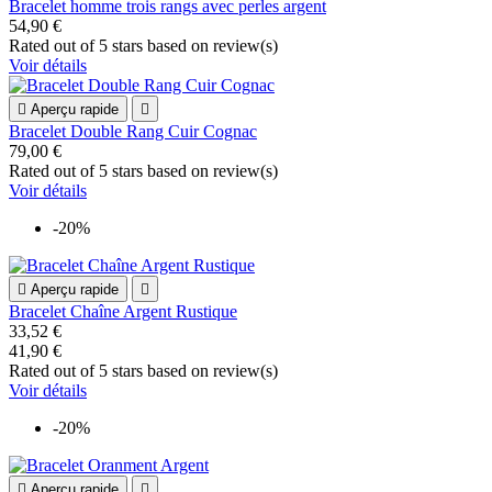
Bracelet homme trois rangs avec perles argent
54,90 €
Rated
out of 5 stars based on
review(s)
Voir détails

Aperçu rapide

Bracelet Double Rang Cuir Cognac
79,00 €
Rated
out of 5 stars based on
review(s)
Voir détails
-20%

Aperçu rapide

Bracelet Chaîne Argent Rustique
33,52 €
41,90 €
Rated
out of 5 stars based on
review(s)
Voir détails
-20%

Aperçu rapide
